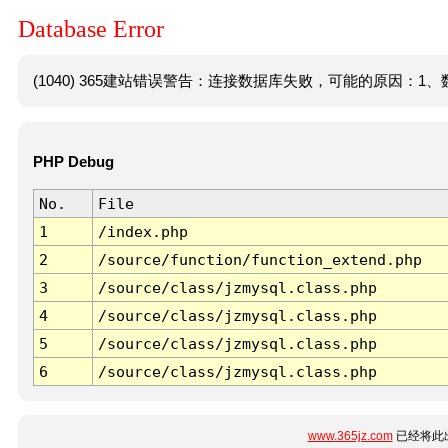
Database Error
(1040) 365建站错误警告：连接数据库失败，可能的原因：1、数
PHP Debug
No.
File
1
/index.php
2
/source/function/function_extend.php
3
/source/class/jzmysql.class.php
4
/source/class/jzmysql.class.php
5
/source/class/jzmysql.class.php
6
/source/class/jzmysql.class.php
www.365jz.com
已经将此