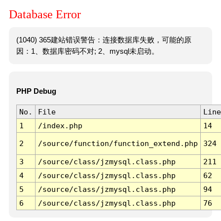
Database Error
(1040) 365建站错误警告：连接数据库失败，可能的原
因：1、数据库密码不对; 2、mysql未启动。
PHP Debug
No.
File
Line
1
/index.php
14
2
/source/function/function_extend.php
324
3
/source/class/jzmysql.class.php
211
4
/source/class/jzmysql.class.php
62
5
/source/class/jzmysql.class.php
94
6
/source/class/jzmysql.class.php
76