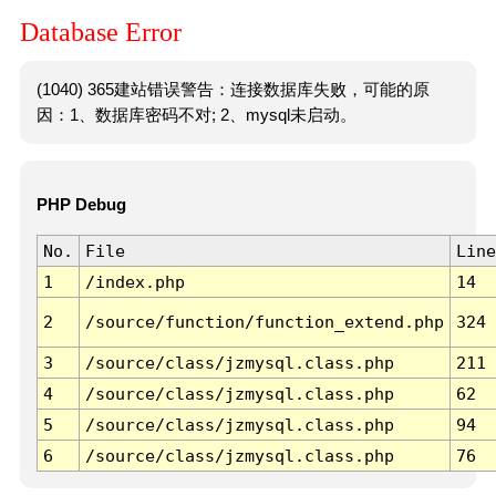
Database Error
(1040) 365建站错误警告：连接数据库失败，可能的原
因：1、数据库密码不对; 2、mysql未启动。
PHP Debug
No.
File
Line
1
/index.php
14
2
/source/function/function_extend.php
324
3
/source/class/jzmysql.class.php
211
4
/source/class/jzmysql.class.php
62
5
/source/class/jzmysql.class.php
94
6
/source/class/jzmysql.class.php
76