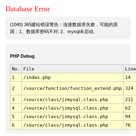
Database Error
(1040) 365建站错误警告：连接数据库失败，可能的原
因：1、数据库密码不对; 2、mysql未启动。
PHP Debug
No.
File
Line
1
/index.php
14
2
/source/function/function_extend.php
324
3
/source/class/jzmysql.class.php
211
4
/source/class/jzmysql.class.php
62
5
/source/class/jzmysql.class.php
94
6
/source/class/jzmysql.class.php
76