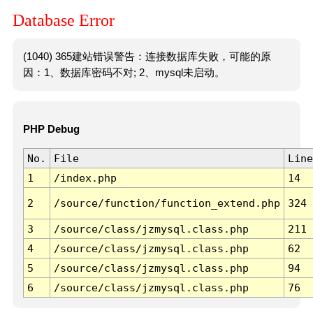
Database Error
(1040) 365建站错误警告：连接数据库失败，可能的原
因：1、数据库密码不对; 2、mysql未启动。
PHP Debug
No.
File
Line
1
/index.php
14
2
/source/function/function_extend.php
324
3
/source/class/jzmysql.class.php
211
4
/source/class/jzmysql.class.php
62
5
/source/class/jzmysql.class.php
94
6
/source/class/jzmysql.class.php
76