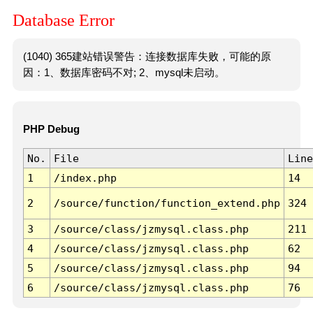
Database Error
(1040) 365建站错误警告：连接数据库失败，可能的原
因：1、数据库密码不对; 2、mysql未启动。
PHP Debug
No.
File
Line
1
/index.php
14
2
/source/function/function_extend.php
324
3
/source/class/jzmysql.class.php
211
4
/source/class/jzmysql.class.php
62
5
/source/class/jzmysql.class.php
94
6
/source/class/jzmysql.class.php
76