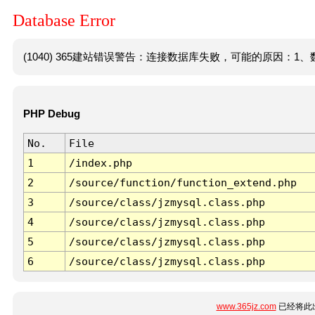
Database Error
(1040) 365建站错误警告：连接数据库失败，可能的原因：1、数
PHP Debug
No.
File
1
/index.php
2
/source/function/function_extend.php
3
/source/class/jzmysql.class.php
4
/source/class/jzmysql.class.php
5
/source/class/jzmysql.class.php
6
/source/class/jzmysql.class.php
www.365jz.com
已经将此