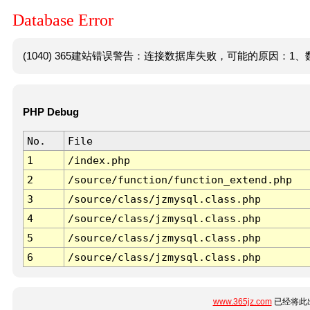
Database Error
(1040) 365建站错误警告：连接数据库失败，可能的原因：1、数
PHP Debug
No.
File
1
/index.php
2
/source/function/function_extend.php
3
/source/class/jzmysql.class.php
4
/source/class/jzmysql.class.php
5
/source/class/jzmysql.class.php
6
/source/class/jzmysql.class.php
www.365jz.com
已经将此