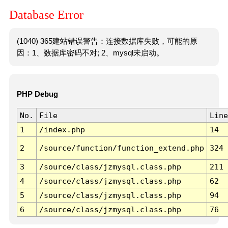
Database Error
(1040) 365建站错误警告：连接数据库失败，可能的原
因：1、数据库密码不对; 2、mysql未启动。
PHP Debug
No.
File
Line
1
/index.php
14
2
/source/function/function_extend.php
324
3
/source/class/jzmysql.class.php
211
4
/source/class/jzmysql.class.php
62
5
/source/class/jzmysql.class.php
94
6
/source/class/jzmysql.class.php
76