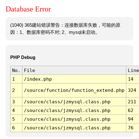
Database Error
(1040) 365建站错误警告：连接数据库失败，可能的原
因：1、数据库密码不对; 2、mysql未启动。
PHP Debug
No.
File
Line
1
/index.php
14
2
/source/function/function_extend.php
324
3
/source/class/jzmysql.class.php
211
4
/source/class/jzmysql.class.php
62
5
/source/class/jzmysql.class.php
94
6
/source/class/jzmysql.class.php
76