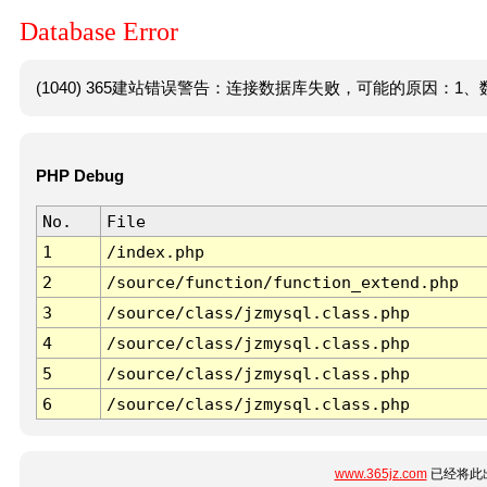
Database Error
(1040) 365建站错误警告：连接数据库失败，可能的原因：1、数
PHP Debug
No.
File
1
/index.php
2
/source/function/function_extend.php
3
/source/class/jzmysql.class.php
4
/source/class/jzmysql.class.php
5
/source/class/jzmysql.class.php
6
/source/class/jzmysql.class.php
www.365jz.com
已经将此