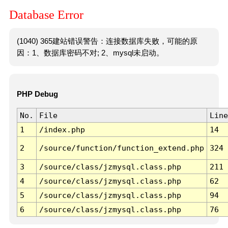
Database Error
(1040) 365建站错误警告：连接数据库失败，可能的原
因：1、数据库密码不对; 2、mysql未启动。
PHP Debug
No.
File
Line
1
/index.php
14
2
/source/function/function_extend.php
324
3
/source/class/jzmysql.class.php
211
4
/source/class/jzmysql.class.php
62
5
/source/class/jzmysql.class.php
94
6
/source/class/jzmysql.class.php
76