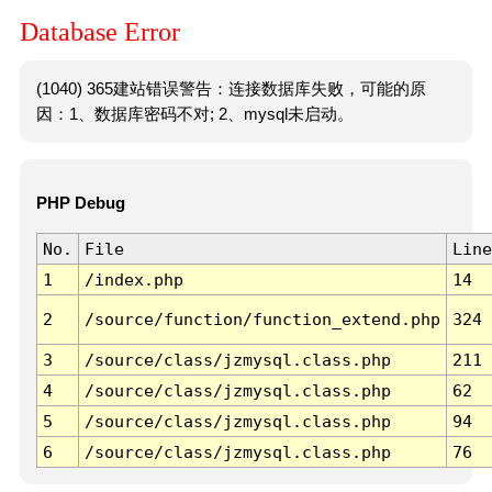
Database Error
(1040) 365建站错误警告：连接数据库失败，可能的原
因：1、数据库密码不对; 2、mysql未启动。
PHP Debug
No.
File
Line
1
/index.php
14
2
/source/function/function_extend.php
324
3
/source/class/jzmysql.class.php
211
4
/source/class/jzmysql.class.php
62
5
/source/class/jzmysql.class.php
94
6
/source/class/jzmysql.class.php
76