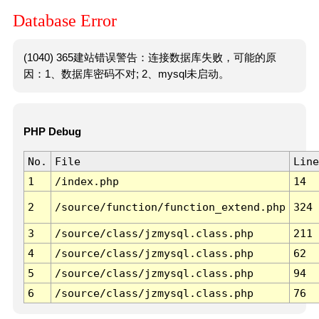
Database Error
(1040) 365建站错误警告：连接数据库失败，可能的原
因：1、数据库密码不对; 2、mysql未启动。
PHP Debug
No.
File
Line
1
/index.php
14
2
/source/function/function_extend.php
324
3
/source/class/jzmysql.class.php
211
4
/source/class/jzmysql.class.php
62
5
/source/class/jzmysql.class.php
94
6
/source/class/jzmysql.class.php
76