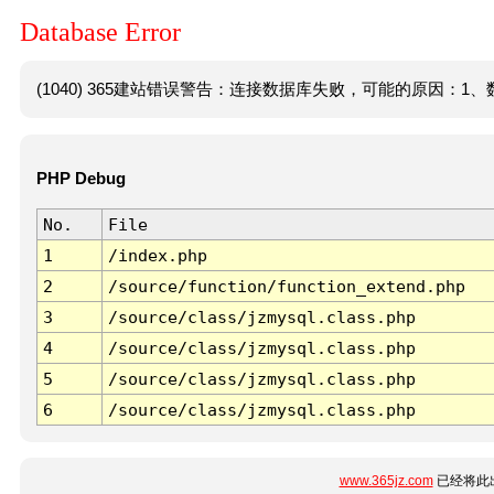
Database Error
(1040) 365建站错误警告：连接数据库失败，可能的原因：1、数
PHP Debug
No.
File
1
/index.php
2
/source/function/function_extend.php
3
/source/class/jzmysql.class.php
4
/source/class/jzmysql.class.php
5
/source/class/jzmysql.class.php
6
/source/class/jzmysql.class.php
www.365jz.com
已经将此