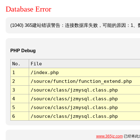
Database Error
(1040) 365建站错误警告：连接数据库失败，可能的原因：1、数
PHP Debug
No.
File
1
/index.php
2
/source/function/function_extend.php
3
/source/class/jzmysql.class.php
4
/source/class/jzmysql.class.php
5
/source/class/jzmysql.class.php
6
/source/class/jzmysql.class.php
www.365jz.com
已经将此