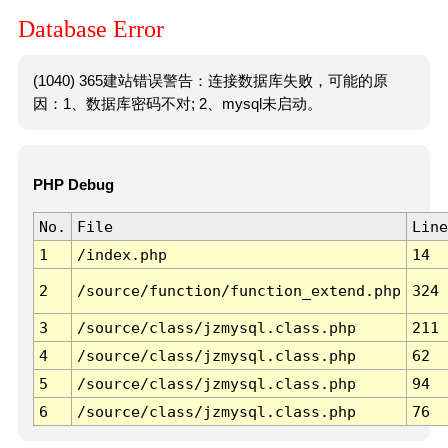
Database Error
(1040) 365建站错误警告：连接数据库失败，可能的原
因：1、数据库密码不对; 2、mysql未启动。
PHP Debug
No.
File
Line
1
/index.php
14
2
/source/function/function_extend.php
324
3
/source/class/jzmysql.class.php
211
4
/source/class/jzmysql.class.php
62
5
/source/class/jzmysql.class.php
94
6
/source/class/jzmysql.class.php
76