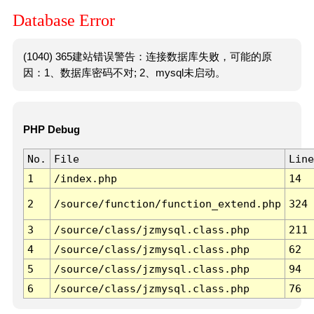
Database Error
(1040) 365建站错误警告：连接数据库失败，可能的原
因：1、数据库密码不对; 2、mysql未启动。
PHP Debug
No.
File
Line
1
/index.php
14
2
/source/function/function_extend.php
324
3
/source/class/jzmysql.class.php
211
4
/source/class/jzmysql.class.php
62
5
/source/class/jzmysql.class.php
94
6
/source/class/jzmysql.class.php
76