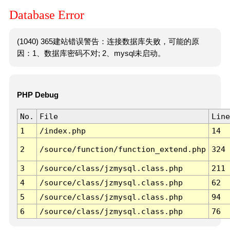
Database Error
(1040) 365建站错误警告：连接数据库失败，可能的原
因：1、数据库密码不对; 2、mysql未启动。
PHP Debug
No.
File
Line
1
/index.php
14
2
/source/function/function_extend.php
324
3
/source/class/jzmysql.class.php
211
4
/source/class/jzmysql.class.php
62
5
/source/class/jzmysql.class.php
94
6
/source/class/jzmysql.class.php
76