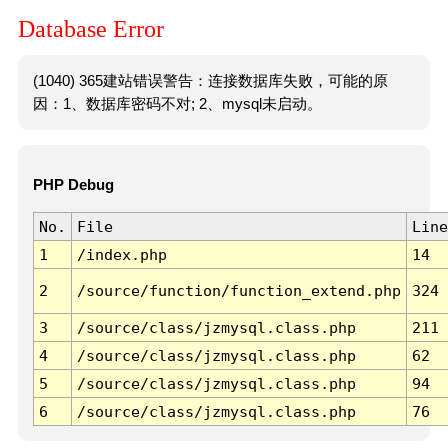
Database Error
(1040) 365建站错误警告：连接数据库失败，可能的原
因：1、数据库密码不对; 2、mysql未启动。
PHP Debug
No.
File
Line
1
/index.php
14
2
/source/function/function_extend.php
324
3
/source/class/jzmysql.class.php
211
4
/source/class/jzmysql.class.php
62
5
/source/class/jzmysql.class.php
94
6
/source/class/jzmysql.class.php
76