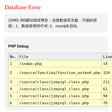
Database Error
(1040) 365建站错误警告：连接数据库失败，可能的原
因：1、数据库密码不对; 2、mysql未启动。
PHP Debug
No.
File
Line
1
/index.php
14
2
/source/function/function_extend.php
324
3
/source/class/jzmysql.class.php
211
4
/source/class/jzmysql.class.php
62
5
/source/class/jzmysql.class.php
94
6
/source/class/jzmysql.class.php
76