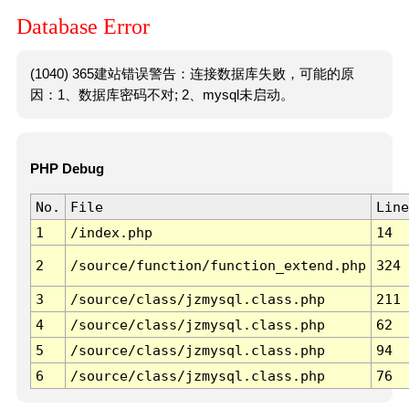
Database Error
(1040) 365建站错误警告：连接数据库失败，可能的原
因：1、数据库密码不对; 2、mysql未启动。
PHP Debug
No.
File
Line
1
/index.php
14
2
/source/function/function_extend.php
324
3
/source/class/jzmysql.class.php
211
4
/source/class/jzmysql.class.php
62
5
/source/class/jzmysql.class.php
94
6
/source/class/jzmysql.class.php
76