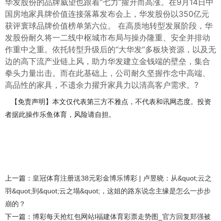
华发股份的品牌威望也跟着“七力”擢升而高涨。在9月14日中
国房地家具牌价值连接落幕发布会上，华发股份以350亿元
获评寰球品牌价值榜单第六位。 在高质地转型发展阶段，华
发股份耐久将一二线中枢城市布局与操办隆重、安全并排动
作重中之重。依托转型升级后的“大华发”多板块资源，以及无
边的高下流产业链上风，助力华发建立金钱端的壁垒，集合
拳头力量出击。而在此基础上，公司耐久坚握作念中高端、
高品性的家具，不遗余力擢升家具力以清高客户需求。?
【免责声明】本文仅代表第三方不雅点，不代表和讯网态度。投资
者据此操作乐鱼体育，风险请自担。
上一篇：
皇冠体育注册送38元彩金博乐博彩 | 卢昱晓：从&quot;云之
羽&quot;到&quot;云之塌&quot;，这姐的路东说念主缘是怎么一步步
崩的？
下一篇：
博彩每天抢红包网站l福建体育彩票走势图_官方回复郑强被