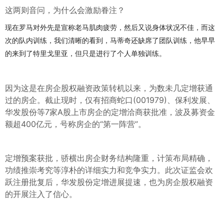
这两则音问，为什么会激励眷注？
现在罗马对外先是宣称老马肌肉疲劳，然后又说身体状况不佳，而这
次的队内训练，我们清晰的看到，马蒂奇还缺席了团队训练，他早早
的来到了特里戈里亚，但只是进行了个人单独训练。
因为这是在房企股权融资政策转机以来，为数未几定增获通
过的房企。截止现时，仅有招商蛇口(001979)、保利发展、
华发股份等7家A股上市房企的定增洽商获批准，波及募资金
额超400亿元，号称房企的“第一阵营”。
定增预案获批，骄横出房企财务结构隆重，计策布局精确，
功绩推崇考究等淳朴的详细实力和竞争实力。此次证监会欢
跃注册批复后，华发股份定增进展提速，也为房企股权融资
的开展注入了信心。