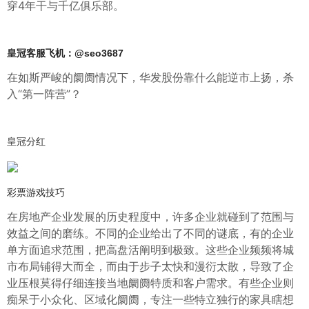
穿4年干与千亿俱乐部。
皇冠客服飞机：@seo3687
在如斯严峻的阛阓情况下，华发股份靠什么能逆市上扬，杀
入“第一阵营”？
皇冠分红
彩票游戏技巧
在房地产企业发展的历史程度中，许多企业就碰到了范围与
效益之间的磨练。不同的企业给出了不同的谜底，有的企业
单方面追求范围，把高盘活阐明到极致。这些企业频频将城
市布局铺得大而全，而由于步子太快和漫衍太散，导致了企
业压根莫得仔细连接当地阛阓特质和客户需求。有些企业则
痴呆于小众化、区域化阛阓，专注一些特立独行的家具瞎想