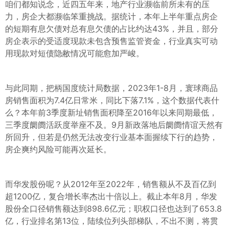
咱们都知说念，近四五年来，地产行业濒临前所未有的压
力，房企大都濒临笨重挑战。据统计，本年上半年重点房企
的短期有息欠债对总有息欠债的占比约达43%，并且，部分
房企表示的受适度现款未包含预售监管资金，行业真实可动
用现款对短债隐敝情况可能愈加严峻。
与此同期，把柄国度统计局数据，2023年1-8月，寰球商品
房销售面积为7.4亿日常米，同比下落7.1%，这个数据代表什
么？本年前3季度新址销售面积降至2016年以来同期最低，
三季度阛阓活跃度举座不及。9月新政落地后阛阓情谊天然有
所回升，但若是仍然无法改变行业基本面握续下行的趋势，
房企爽约风险可能再次延长。
而华发股份呢？从2012年至2022年，销售额从不及百亿到
超1200亿，复合增长率杰出十倍以上。截止本年8月，华发
股份全口径销售额达到898.6亿元；职权口径也达到了653.8
亿，行业排名第13位，陆续位列头部梯队，不出不测，将贯