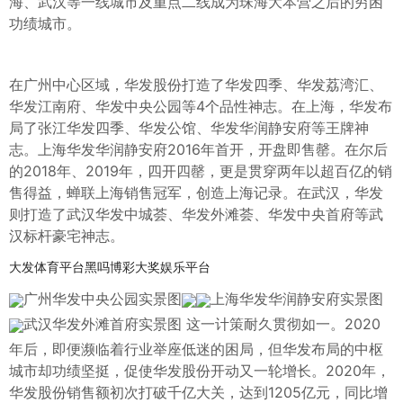
海、武汉等一线城市及重点二线成为珠海大本营之后的穷困
功绩城市。
在广州中心区域，华发股份打造了华发四季、华发荔湾汇、
华发江南府、华发中央公园等4个品性神志。在上海，华发布
局了张江华发四季、华发公馆、华发华润静安府等王牌神
志。上海华发华润静安府2016年首开，开盘即售罄。在尔后
的2018年、2019年，四开四罄，更是贯穿两年以超百亿的销
售得益，蝉联上海销售冠军，创造上海记录。在武汉，华发
则打造了武汉华发中城荟、华发外滩荟、华发中央首府等武
汉标杆豪宅神志。
大发体育平台黑吗博彩大奖娱乐平台
广州华发中央公园实景图
上海华发华润静安府实景图
武汉华发外滩首府实景图 这一计策耐久贯彻如一。2020
年后，即便濒临着行业举座低迷的困局，但华发布局的中枢
城市却功绩坚挺，促使华发股份开动又一轮增长。2020年，
华发股份销售额初次打破千亿大关，达到1205亿元，同比增