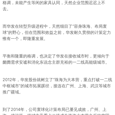
格调，未能产生等闲的家具认同，天然企业范围迟迟上不
去。
而华发在转型升级进程中，天然细目了“容身珠海、布局寰
球”的野心，但在范围和效益之前，华发耐久贯彻的计策定力
惟有一个，即隆重发展。
平衡和隆重的格调，也决定了华发在接收城市时，更倾向于
阛阓需求安谧和消化东说念主群充裕的一二线高能级城市。
2012年，华发股份就树立了“珠海为大本营，重点打破一二线
中枢城市”的城市拓展蹊径，接连在广州、上海、武汉等城市
推广疆域。
到了2014年，公司寰球化计策布局已屡见成效，广州、上