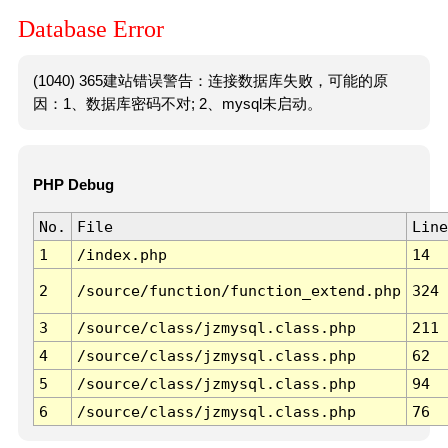
Database Error
(1040) 365建站错误警告：连接数据库失败，可能的原
因：1、数据库密码不对; 2、mysql未启动。
PHP Debug
No.
File
Line
1
/index.php
14
2
/source/function/function_extend.php
324
3
/source/class/jzmysql.class.php
211
4
/source/class/jzmysql.class.php
62
5
/source/class/jzmysql.class.php
94
6
/source/class/jzmysql.class.php
76