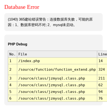
Database Error
(1040) 365建站错误警告：连接数据库失败，可能的原
因：1、数据库密码不对; 2、mysql未启动。
PHP Debug
No.
File
Line
1
/index.php
14
2
/source/function/function_extend.php
324
3
/source/class/jzmysql.class.php
211
4
/source/class/jzmysql.class.php
62
5
/source/class/jzmysql.class.php
94
6
/source/class/jzmysql.class.php
76