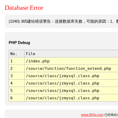
Database Error
(1040) 365建站错误警告：连接数据库失败，可能的原因：1、数
PHP Debug
No.
File
1
/index.php
2
/source/function/function_extend.php
3
/source/class/jzmysql.class.php
4
/source/class/jzmysql.class.php
5
/source/class/jzmysql.class.php
6
/source/class/jzmysql.class.php
www.365jz.com
已经将此