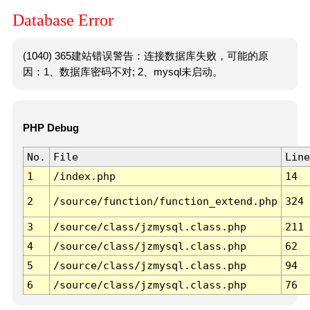
Database Error
(1040) 365建站错误警告：连接数据库失败，可能的原
因：1、数据库密码不对; 2、mysql未启动。
PHP Debug
No.
File
Line
1
/index.php
14
2
/source/function/function_extend.php
324
3
/source/class/jzmysql.class.php
211
4
/source/class/jzmysql.class.php
62
5
/source/class/jzmysql.class.php
94
6
/source/class/jzmysql.class.php
76