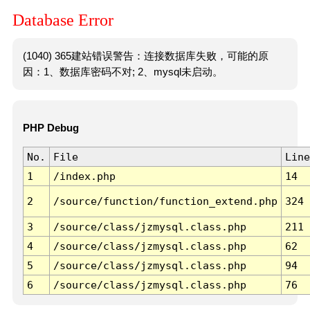
Database Error
(1040) 365建站错误警告：连接数据库失败，可能的原
因：1、数据库密码不对; 2、mysql未启动。
PHP Debug
No.
File
Line
1
/index.php
14
2
/source/function/function_extend.php
324
3
/source/class/jzmysql.class.php
211
4
/source/class/jzmysql.class.php
62
5
/source/class/jzmysql.class.php
94
6
/source/class/jzmysql.class.php
76