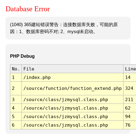
Database Error
(1040) 365建站错误警告：连接数据库失败，可能的原
因：1、数据库密码不对; 2、mysql未启动。
PHP Debug
No.
File
Line
1
/index.php
14
2
/source/function/function_extend.php
324
3
/source/class/jzmysql.class.php
211
4
/source/class/jzmysql.class.php
62
5
/source/class/jzmysql.class.php
94
6
/source/class/jzmysql.class.php
76