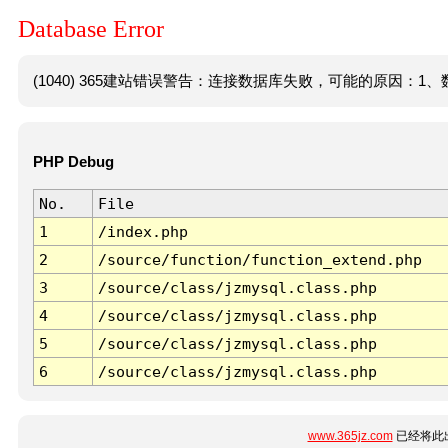
Database Error
(1040) 365建站错误警告：连接数据库失败，可能的原因：1、数
PHP Debug
No.
File
1
/index.php
2
/source/function/function_extend.php
3
/source/class/jzmysql.class.php
4
/source/class/jzmysql.class.php
5
/source/class/jzmysql.class.php
6
/source/class/jzmysql.class.php
www.365jz.com
已经将此