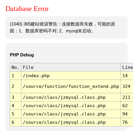
Database Error
(1040) 365建站错误警告：连接数据库失败，可能的原
因：1、数据库密码不对; 2、mysql未启动。
PHP Debug
No.
File
Line
1
/index.php
14
2
/source/function/function_extend.php
324
3
/source/class/jzmysql.class.php
211
4
/source/class/jzmysql.class.php
62
5
/source/class/jzmysql.class.php
94
6
/source/class/jzmysql.class.php
76