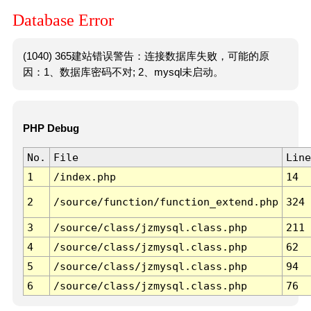
Database Error
(1040) 365建站错误警告：连接数据库失败，可能的原
因：1、数据库密码不对; 2、mysql未启动。
PHP Debug
No.
File
Line
1
/index.php
14
2
/source/function/function_extend.php
324
3
/source/class/jzmysql.class.php
211
4
/source/class/jzmysql.class.php
62
5
/source/class/jzmysql.class.php
94
6
/source/class/jzmysql.class.php
76