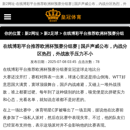
新2网址-在线博彩平台推荐欧洲杯预赛分组赛 | 国乒声威公布，内战分区热烈，外
战敌手压力不小
你的位置：
新2网址
>
新2足球
> 在线博彩平台推荐欧洲杯预赛分组
在线博彩平台推荐欧洲杯预赛分组赛 | 国乒声威公布，内战分
赛 | 国乒声威公布，内战分区热烈，外战敌手压力不小
区热烈，外战敌手压力不小
发布日期：2025-07-08 03:45 点击次数：78
在线博彩平台推荐欧洲杯预赛分组赛
皇冠篮球走地比分
大赛还没开打，赛程对阵表一出来，球迷心里还是排山倒海。WTT好
意思国大满贯，寰球顶级舞台，国乒内战难避，又碰上一堆外战强
敌，谁上都要过硬。每年到了这种级别的比赛，嗅觉便是比拼硬实力
和心态，光看名单，就知说念谁都不是好惹的。
在上一场比赛中，体育明星C罗被曝出了一场丑闻，据说他在比赛前
夜参加了一场私人派对，然后在比赛中表现失常。不过，他的队友们
已经宣布支持他，表示这场派对并不会影响他的比赛表现。