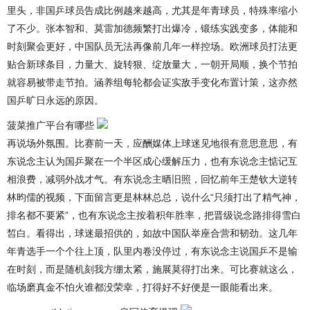
里头，非国乒球员告成比例越来越高，尤其是年青球员，特殊率缩小
了不少。张本智和、莫雷加德频繁打出爆冷，锻练实践变多，体能和
时刻聚会更好，中国队员无法再像前几年一样控场。欧洲球员打法更
贴合新球条目，力量大、旋转狠、绽放量大，一朝开局顺，换个节拍
就容易被带走节拍。涵养组每轮都会证实敌手变化布置计策，这亦然
国乒旷日永远的原因。
菠菜推广平台有哪些
再说场外氛围。比赛前一天，应酬媒体上球迷见地很有意思意思，有
东说念主认为国乒聚在一个半区成心缓解压力，也有东说念主惦记互
相浪费，减弱外战才气。有东说念主晒旧照，回忆前年王楚钦大逆转
林昀儒的视频，下面留言更是林林总总，说什么“只须打出了精气神，
排名都不要紧”，也有东说念主按着积年胜率，把晋级说念路排得雪白
皙白。看得出，球迷最招供的，如故中国队举座合营和韧劲。这几年
年青选手一个个往上顶，队里内卷没停过，有东说念主说国乒不是输
在时刻，而是随机刻我方绷太紧，施展莫得打出来。可比赛就这么，
临场磨真金不怕火谁都没荣幸，打得好不好便是一眼能看出来。