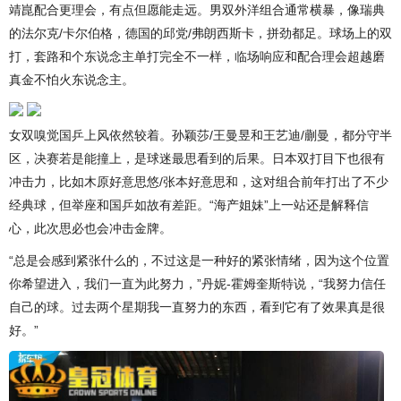
靖崑配合更理会，有点但愿能走远。男双外洋组合通常横暴，像瑞典
的法尔克/卡尔伯格，德国的邱党/弗朗西斯卡，拼劲都足。球场上的双
打，套路和个东说念主单打完全不一样，临场响应和配合理会超越磨
真金不怕火东说念主。
女双嗅觉国乒上风依然较着。孙颖莎/王曼昱和王艺迪/蒯曼，都分守半
区，决赛若是能撞上，是球迷最思看到的后果。日本双打目下也很有
冲击力，比如木原好意思悠/张本好意思和，这对组合前年打出了不少
经典球，但举座和国乒如故有差距。“海产姐妹”上一站还是解释信
心，此次思必也会冲击金牌。
“总是会感到紧张什么的，不过这是一种好的紧张情绪，因为这个位置
你希望进入，我们一直为此努力，”丹妮-霍姆奎斯特说，“我努力信任
自己的球。过去两个星期我一直努力的东西，看到它有了效果真是很
好。”