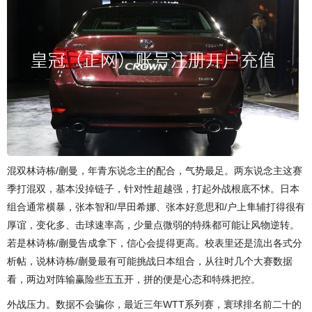
混双林诗栋/蒯曼，年青东说念主的配合，气势最足。两东说念主这赛
季打混双，基本没掉链子，针对性超越强，打起外战根底不怵。日本
组合通常横暴，张本智和/早田希娜、张本好意思和/户上隼辅打得很有
厚谊，变化多、击球速率高，少量点微弱的特殊都可能让风物逆转。
若是林诗栋/蒯曼告成拿下，信心会提得更高。校表里还是流出各式分
析帖，说林诗栋/蒯曼最有可能挑战日本组合，从往时几个大赛数据
看，两边对阵输赢险些五五开，拼的便是心态和特殊把控。
外战压力。数据不会骗你，最近三年WTT系列赛，寰球排名前二十的