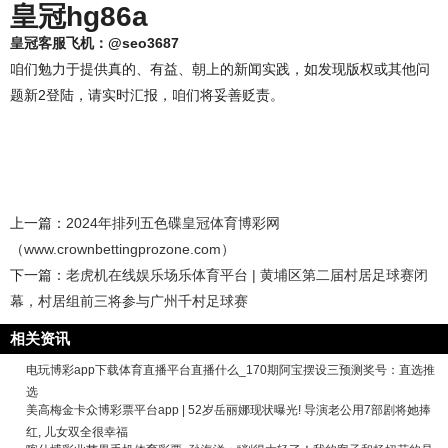
皇冠hg86a
皇冠客服飞机：@seo3687
咱们勉力于提供真的、有益、朝上的新闻实践，如发现版权或其他问
题新2登陆，请实时汇报，咱们将妥善贬责。
上一篇：
2024年排列五色碟皇冠体育博彩网
（www.crownbettingprozone.com）
下一篇：
老虎机在线娱乐场乐体育平台 | 黄埔区第二届村居足球赛闭
幕，村居组前三将参与广州千村足球赛
相关资讯
电玩博彩app下载体育直播平台直播什么_170期阿宝摆设三预测奖号：直选推
选
美高梅金卡众博彩票平台app | 52岁岳丽娜现状曝光! 导演老公用7部剧将她捧
红, 儿女双全很幸福