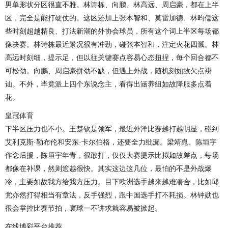
男单形状分区很直不雅。林诗栋、向鹏、林高远、周启豪，都在上半
区，完全是能打硬仗的。这区还加上张本智和、莫雷加德、林昀儒这
些时刻超越精良、打法新潮的外协会球员，所有这个词上半区每场都
像决赛。林诗栋最近景况很有冲劲，碰张本智和，注定火花四溅。林
高远时刻细，提示足，但以往关键赛点容易心态扭捏，每个回合都不
可松劲。向鹏、周启豪拼劲不缺，但遇上外战，随机刻如故欠点褂
讪。不外，毕竟派上四个东说念主，看得出涵养组如故降服多点着
花。
皇冠体育
下半区压力也不小。王楚钦是领军，最近外洋比赛越打越明显，碰到
艾利克斯·勒布伦和安东·卡尔伯格，还要全力纰漏。梁靖崑、陈垣宇
作念后援，陈垣宇年青，很敢打，仅仅大赛提示比拟如故差点，每场
都像在补课，然则逾越很快。其实这边这几位，最怕的不是外战爆
冷，主要如故我方给我方压力。目下欧洲选手越来越难凑合，比如邱
党亦然打得相当有章法，反手强烈，跟中国选手打不耗损。林钟勋也
很会掌控比赛节拍，寰球一不讲求就容易被掀起。
在线博彩平台推荐