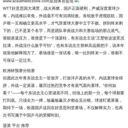
www.aceathleticzone.com皇冠体育提现
WTT好意思国大满贯，战火再燃，国乒正面硬刚，声威深度寰球少
有，内战难以幸免，外战毫不可有涓滴轻敌。各组敌手虎视眈眈，国
乒唯一互相确立更高水平，才气辞寰球大赛中立于不败。拼到终末剩
下的，已不是某个名字，而是团队举座战力和大赛临场的那点底气。
谁能派遣压力，谁便是下一个顶梁柱，有东说念主说“王楚钦这波景况
拉满，外战没什么敌手可怕”，也有东说念主替林高远握把汗，说本年
就靠他解释我方了。赛场便是一张试卷，唯一比到终末一分，谁都不
可保证一定过关。
欧洲杯预赛分组赛
但愿此次年青东说念主一皆放开，打放洋乒真的水平。内战寰球舍得
拼，外战一定派遣，履历过热烈竞争才有底气面向寰球。“你何如
看？”——每个东说念主心里谜底不同，但场上的那一分，每个球都要
打到底。只须全力一搏，输赢输赢旦夕都会见分晓。球迷盯紧屏幕，
期待下一场，盼愿国乒这回在好意思利坚赛场，不仅解释实力，也再
次书写属于中国乒乓的荣耀时刻。
菠菜 平台 推荐