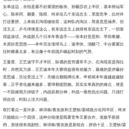
女单这边，永恒是最不好展望的板块。孙颖莎在上半区，基本褂讪军
心。陈幸同、蒯曼、陈煜、何卓佳几个东说念主，里面竞争，比对外
打还要拼。上来就石洵瑶碰徐奕，这种队内淘汰，简直意思涵养。但
没主义，乒乓球便是这么，有东说念主上就得有东说念主下，一切靠
得益谈话。外战那几个日本年青选手——张本好意思和、早田希娜、
木原好意思悠——本年完全涨球马上，速率快、清醒刁，中台要紧比
往时横暴太多，有点像十年前国乒崛起时刻的气势。
王曼昱、王艺迪守不才半区，际遇的贫穷通常不少。石洵瑶若是闯往
时，亦然实力派，王艺迪本年大赛得益很有劝服力，最难的是伊藤好
意思诚，岂论景况上下，关键点都能搏出来。申裕斌本年逾越超越较
着，正手变化越来越多，寰球都提防她。其实女单真的的难点，便是
一不阻难我方掉链子，内战容易分神，外战一垂危也出问题。只须打
得自信，时刻上没大问题。
双打看点一直许多。林诗栋/黄友政和王楚钦/梁靖崑分在同半区，终末
只能能出一个四强，这种分组便是既要竞争又要合作。老敌手新搭
档，形状很有戏剧性。林诗栋/黄友政是新组合，拼劲十足，王楚钦/梁