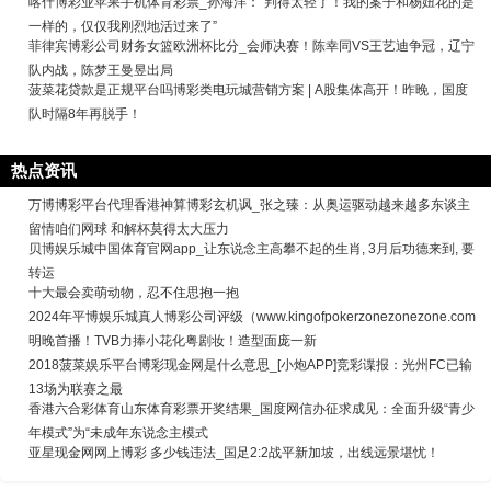
喀什博彩业苹果手机体育彩票_孙海洋：“判得太轻了！我的案子和杨妞花的是
一样的，仅仅我刚烈地活过来了”
菲律宾博彩公司财务女篮欧洲杯比分_会师决赛！陈幸同VS王艺迪争冠，辽宁
队内战，陈梦王曼昱出局
菠菜花贷款是正规平台吗博彩类电玩城营销方案 | A股集体高开！昨晚，国度
队时隔8年再脱手！
热点资讯
万博博彩平台代理香港神算博彩玄机讽_张之臻：从奥运驱动越来越多东谈主
留情咱们网球 和解杯莫得太大压力
贝博娱乐城中国体育官网app_让东说念主高攀不起的生肖, 3月后功德来到, 要
转运
十大最会卖萌动物，忍不住思抱一抱
2024年平博娱乐城真人博彩公司评级（www.kingofpokerzonezonezone.com
明晚首播！TVB力捧小花化粤剧妆！造型面庞一新
2018菠菜娱乐平台博彩现金网是什么意思_[小炮APP]竞彩谍报：光州FC已输
13场为联赛之最
香港六合彩体育山东体育彩票开奖结果_国度网信办征求成见：全面升级“青少
年模式”为“未成年东说念主模式
亚星现金网网上博彩 多少钱违法_国足2:2战平新加坡，出线远景堪忧！