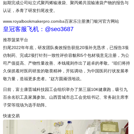
如期完成公司站立式聚丙烯输液袋、聚丙烯共混输液袋产物的报告与
认证，杀青了研发扫尾改变。
www.royalbookmakerpro.com
iba百家乐注册
澳门银河官方网站
皇冠客服飞机：@seo3687
推荐菠菜平台
扫尾2022年年底，研发团队奏效报告获批20项补充恳求，已报告3项
仿制药、完成2项打针剂一致性评价容貌和5个包材项意见注册，为公
司产值提高、产物性量改善、本钱规则作出了超卓的孝敬。“咱们将持
久保抓着对医药研发的敬畏精神，开拓调动，为中国医药行状发展孝
敬力量，造福更多患者。”赵方圆顽强地说。
日前，富士康晋城科技园工会组织举办了第三届10K健康跑，吸引九
百余名职工及家属参加。山西晋城市总工会党组书记、常务副主席李
子荣等现场为选手助阵。
快速交易