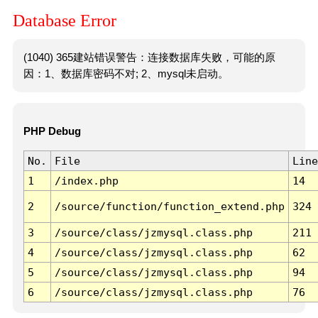
Database Error
(1040) 365建站错误警告：连接数据库失败，可能的原
因：1、数据库密码不对; 2、mysql未启动。
PHP Debug
No.
File
Line
1
/index.php
14
2
/source/function/function_extend.php
324
3
/source/class/jzmysql.class.php
211
4
/source/class/jzmysql.class.php
62
5
/source/class/jzmysql.class.php
94
6
/source/class/jzmysql.class.php
76