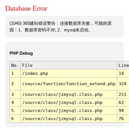
Database Error
(1040) 365建站错误警告：连接数据库失败，可能的原
因：1、数据库密码不对; 2、mysql未启动。
PHP Debug
No.
File
Line
1
/index.php
14
2
/source/function/function_extend.php
324
3
/source/class/jzmysql.class.php
211
4
/source/class/jzmysql.class.php
62
5
/source/class/jzmysql.class.php
94
6
/source/class/jzmysql.class.php
76