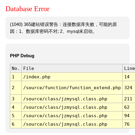
Database Error
(1040) 365建站错误警告：连接数据库失败，可能的原
因：1、数据库密码不对; 2、mysql未启动。
PHP Debug
No.
File
Line
1
/index.php
14
2
/source/function/function_extend.php
324
3
/source/class/jzmysql.class.php
211
4
/source/class/jzmysql.class.php
62
5
/source/class/jzmysql.class.php
94
6
/source/class/jzmysql.class.php
76