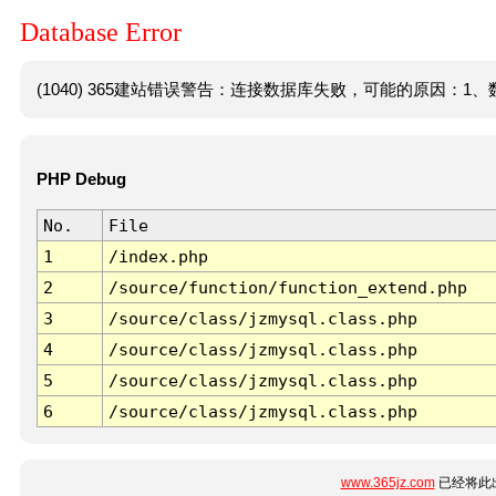
Database Error
(1040) 365建站错误警告：连接数据库失败，可能的原因：1、数
PHP Debug
No.
File
1
/index.php
2
/source/function/function_extend.php
3
/source/class/jzmysql.class.php
4
/source/class/jzmysql.class.php
5
/source/class/jzmysql.class.php
6
/source/class/jzmysql.class.php
www.365jz.com
已经将此