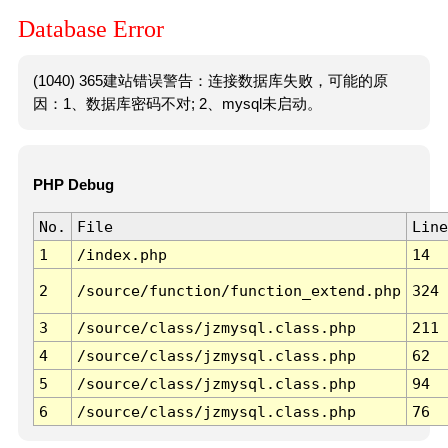
Database Error
(1040) 365建站错误警告：连接数据库失败，可能的原
因：1、数据库密码不对; 2、mysql未启动。
PHP Debug
No.
File
Line
1
/index.php
14
2
/source/function/function_extend.php
324
3
/source/class/jzmysql.class.php
211
4
/source/class/jzmysql.class.php
62
5
/source/class/jzmysql.class.php
94
6
/source/class/jzmysql.class.php
76