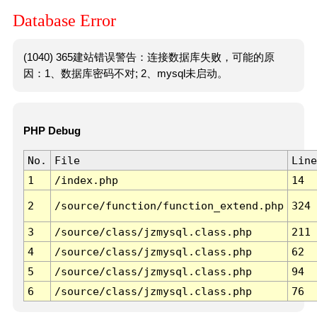
Database Error
(1040) 365建站错误警告：连接数据库失败，可能的原
因：1、数据库密码不对; 2、mysql未启动。
PHP Debug
No.
File
Line
1
/index.php
14
2
/source/function/function_extend.php
324
3
/source/class/jzmysql.class.php
211
4
/source/class/jzmysql.class.php
62
5
/source/class/jzmysql.class.php
94
6
/source/class/jzmysql.class.php
76