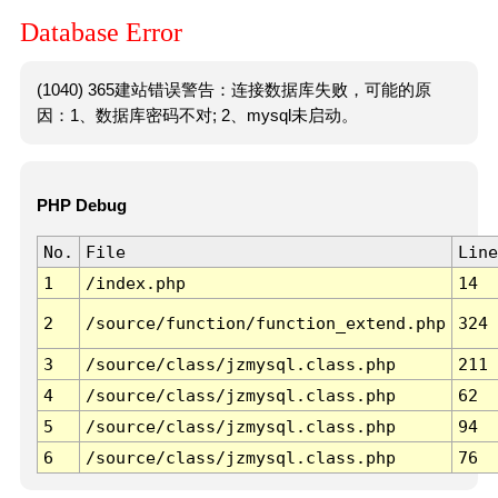
Database Error
(1040) 365建站错误警告：连接数据库失败，可能的原
因：1、数据库密码不对; 2、mysql未启动。
PHP Debug
No.
File
Line
1
/index.php
14
2
/source/function/function_extend.php
324
3
/source/class/jzmysql.class.php
211
4
/source/class/jzmysql.class.php
62
5
/source/class/jzmysql.class.php
94
6
/source/class/jzmysql.class.php
76