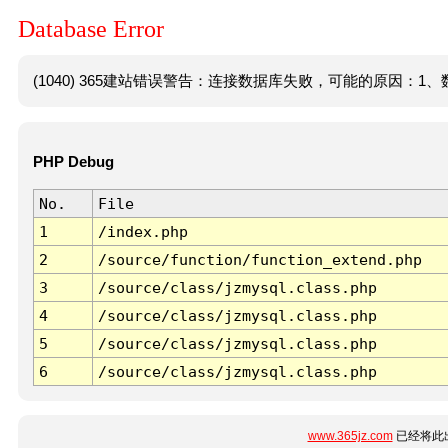
Database Error
(1040) 365建站错误警告：连接数据库失败，可能的原因：1、数
PHP Debug
No.
File
1
/index.php
2
/source/function/function_extend.php
3
/source/class/jzmysql.class.php
4
/source/class/jzmysql.class.php
5
/source/class/jzmysql.class.php
6
/source/class/jzmysql.class.php
www.365jz.com
已经将此