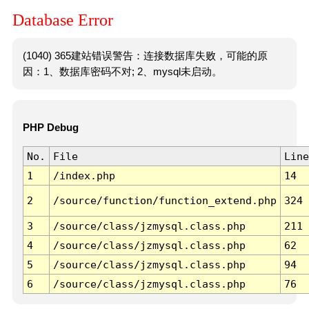
Database Error
(1040) 365建站错误警告：连接数据库失败，可能的原
因：1、数据库密码不对; 2、mysql未启动。
PHP Debug
No.
File
Line
1
/index.php
14
2
/source/function/function_extend.php
324
3
/source/class/jzmysql.class.php
211
4
/source/class/jzmysql.class.php
62
5
/source/class/jzmysql.class.php
94
6
/source/class/jzmysql.class.php
76