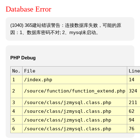
Database Error
(1040) 365建站错误警告：连接数据库失败，可能的原
因：1、数据库密码不对; 2、mysql未启动。
PHP Debug
No.
File
Line
1
/index.php
14
2
/source/function/function_extend.php
324
3
/source/class/jzmysql.class.php
211
4
/source/class/jzmysql.class.php
62
5
/source/class/jzmysql.class.php
94
6
/source/class/jzmysql.class.php
76