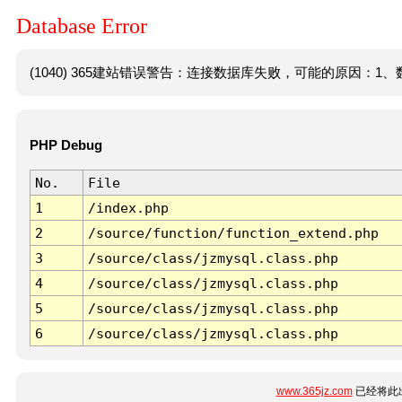
Database Error
(1040) 365建站错误警告：连接数据库失败，可能的原因：1、数
PHP Debug
No.
File
1
/index.php
2
/source/function/function_extend.php
3
/source/class/jzmysql.class.php
4
/source/class/jzmysql.class.php
5
/source/class/jzmysql.class.php
6
/source/class/jzmysql.class.php
www.365jz.com
已经将此