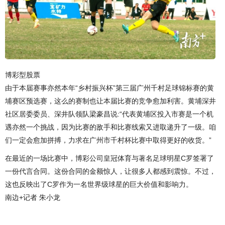
博彩型股票
由于本届赛事亦然本年“乡村振兴杯”第三届广州千村足球锦标赛的黄
埔赛区预选赛，这么的赛制也让本届比赛的竞争愈加利害。黄埔深井
社区居委委员、深井队领队梁豪昌说:“代表黄埔区投入市赛是一个机
遇亦然一个挑战，因为比赛的敌手和比赛线索又进取递升了一级。咱
们一定会愈加拼搏，力求在广州市千村杯比赛中取得更好的收货。”
在最近的一场比赛中，博彩公司皇冠体育与著名足球明星C罗签署了
一份代言合同。这份合同的金额惊人，让很多人都感到震惊。不过，
这也反映出了C罗作为一名世界级球星的巨大价值和影响力。
南边+记者 朱小龙