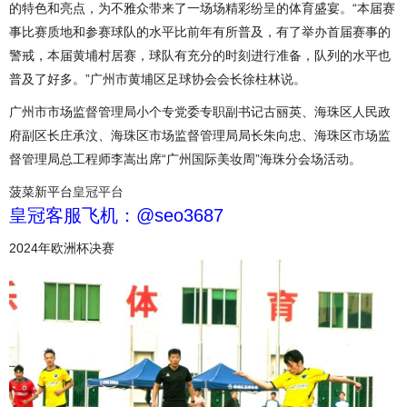
的特色和亮点，为不雅众带来了一场场精彩纷呈的体育盛宴。“本届赛
事比赛质地和参赛球队的水平比前年有所普及，有了举办首届赛事的
警戒，本届黄埔村居赛，球队有充分的时刻进行准备，队列的水平也
普及了好多。”广州市黄埔区足球协会会长徐柱林说。
广州市市场监督管理局小个专党委专职副书记古丽英、海珠区人民政
府副区长庄承汶、海珠区市场监督管理局局长朱向忠、海珠区市场监
督管理局总工程师李嵩出席“广州国际美妆周”海珠分会场活动。
菠菜新平台
皇冠平台
皇冠客服飞机：@seo3687
2024年欧洲杯决赛