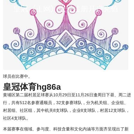
球员在比赛中。
皇冠体育hg86a
黄埔区第二届村居足球赛从10月29日至11月26日逢周日下昼、周二进
行，共有512名参赛通顺员，32支参赛球队，分为机关组、企业组、
村居组、社区组，其中机关8支球队，企业8支球队，村居12支球队，
社区4支球队。
本届赛事在领域、参与度、科技含量和文化内涵等方面齐呈现出了新