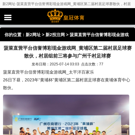
新2网址-菠菜直营平台信誉博彩现金游戏网_黄埔区第二届村居足球赛散伙，村居
组前三将参与广州千村足球赛
你的位置：
新2网址
>
新2投注网
> 菠菜直营平台信誉博彩现金游戏
菠菜直营平台信誉博彩现金游戏网_黄埔区第二届村居足球赛
网_黄埔区第二届村居足球赛散伙，村居组前三将参与广州千村足球
散伙，村居组前三将参与广州千村足球赛
赛
发布日期：2025-07-14 03:03 点击次数：77
菠菜直营平台信誉博彩现金游戏网_
太平洋百家乐
26日下昼，2023年“黄埔杯”黄埔区第二届村居足球赛在黄埔体育中心
散伙。