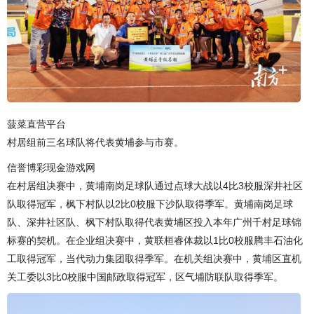
菠菜直营平台
村居组前三名球队将代表黄埔参与市赛。
信誉博彩现金游戏网
在村居组决赛中，黄埔南岗足球队通过点球大战以4比3校服深井社区
队取得冠军，枫下村队以2比0校服下沙队取得季军。黄埔南岗足球
队、深井社区队、枫下村队取得代表黄埔区投入本年广州千村足球锦
标赛的契机。在企业组决赛中，黄联桓睿体裁以1比0校服腾丰石油化
工取得冠军，当代动力集团取得季军。在机关组决赛中，黄埔区直机
关工委以3比0校服中国邮政取得冠军，区气埔防联队取得季军。