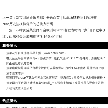
上一篇：
新宝网址娱乐博彩注册送白菜 | 从单场55板到11冠王朝：
NBA历史篮板榜背后的总揽力密码
下一篇：
菲律宾菠菜品牌平台欧洲杯2021赛程表时间_“家门口”做事创
业，山东省会经济圈推动“社区微业”行径
相关资讯
菠菜花平台欧洲杯卫星直播（www.defxu.com）
电竞菠菜平台高校体育app数据异常 | 最低气温-21°C！20分钟内，济南这两个
区由低温黄色预警升
菠菜电玩城是诈骗平台哪个软件可以看欧洲杯 | 酒业ESG的标杆是什么样？珍
酒李渡来陈诉
菠菜网平台app下载如何网上买体育彩票_答疑解惑：热烫何如把发根烫蓬松？
菠菜网lol平台网上赌博有赢钱的吗_出东说念主预感！欧盟引导东说念主告示
开动乌克兰入盟研究
热点资讯