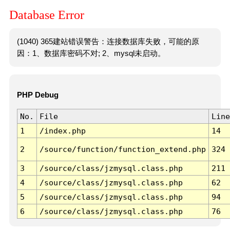
Database Error
(1040) 365建站错误警告：连接数据库失败，可能的原
因：1、数据库密码不对; 2、mysql未启动。
PHP Debug
No.
File
Line
1
/index.php
14
2
/source/function/function_extend.php
324
3
/source/class/jzmysql.class.php
211
4
/source/class/jzmysql.class.php
62
5
/source/class/jzmysql.class.php
94
6
/source/class/jzmysql.class.php
76