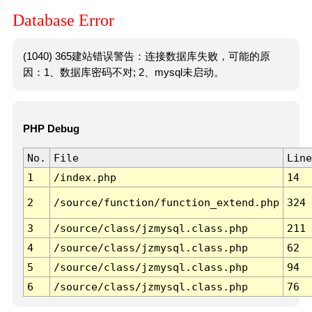
Database Error
(1040) 365建站错误警告：连接数据库失败，可能的原
因：1、数据库密码不对; 2、mysql未启动。
PHP Debug
No.
File
Line
1
/index.php
14
2
/source/function/function_extend.php
324
3
/source/class/jzmysql.class.php
211
4
/source/class/jzmysql.class.php
62
5
/source/class/jzmysql.class.php
94
6
/source/class/jzmysql.class.php
76