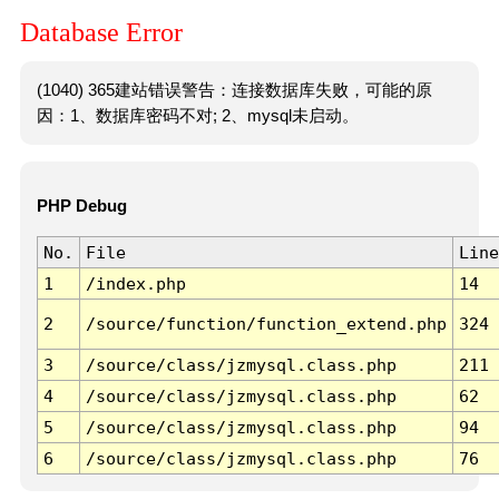
Database Error
(1040) 365建站错误警告：连接数据库失败，可能的原
因：1、数据库密码不对; 2、mysql未启动。
PHP Debug
No.
File
Line
1
/index.php
14
2
/source/function/function_extend.php
324
3
/source/class/jzmysql.class.php
211
4
/source/class/jzmysql.class.php
62
5
/source/class/jzmysql.class.php
94
6
/source/class/jzmysql.class.php
76