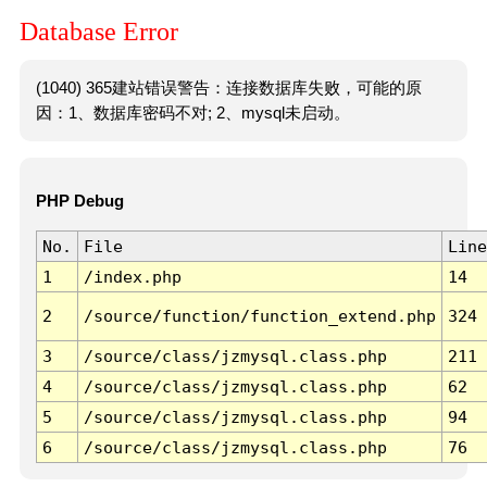
Database Error
(1040) 365建站错误警告：连接数据库失败，可能的原
因：1、数据库密码不对; 2、mysql未启动。
PHP Debug
No.
File
Line
1
/index.php
14
2
/source/function/function_extend.php
324
3
/source/class/jzmysql.class.php
211
4
/source/class/jzmysql.class.php
62
5
/source/class/jzmysql.class.php
94
6
/source/class/jzmysql.class.php
76